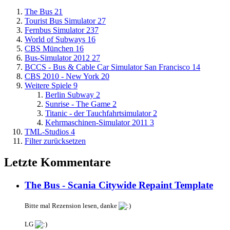
The Bus
21
Tourist Bus Simulator
27
Fernbus Simulator
237
World of Subways
16
CBS München
16
Bus-Simulator 2012
27
BCCS - Bus & Cable Car Simulator San Francisco
14
CBS 2010 - New York
20
Weitere Spiele
9
Berlin Subway
2
Sunrise - The Game
2
Titanic - der Tauchfahrtsimulator
2
Kehrmaschinen-Simulator 2011
3
TML-Studios
4
Filter zurücksetzen
Letzte Kommentare
The Bus - Scania Citywide Repaint Template
Bitte mal Rezension lesen, danke
LG