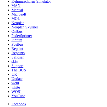
Kehrmaschinen-Simulator
MAN
Manual
Microsoft
MOL
Neoplan
Neoplan Skyliner
Onibus
PaderSprinter
Pintura
Postbus
Repaint
Repaints
Saflosen
skin
Support
The BUS
UK
Update
weiß
white
WOS1
YouTube
Facebook