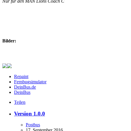
Nur für den MAN Lions Coach C
Bilder:
Repaint
Fernbugsimulator
DeinBus.de
DeinBus
Teilen
Version 1.0.0
Postbus
17. September 2016