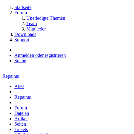
Startseite
Forum
Unerledigte Themen
Team
Mitglieder
Downloads
Support
Anmelden oder registrieren
Suche
Repaints
Alles
Repaints
Forum
Dateien
Artikel
Seiten
Tickets