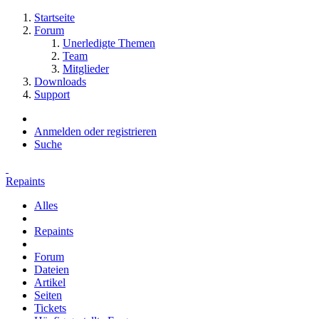
Startseite
Forum
Unerledigte Themen
Team
Mitglieder
Downloads
Support
Anmelden oder registrieren
Suche
Repaints
Alles
Repaints
Forum
Dateien
Artikel
Seiten
Tickets