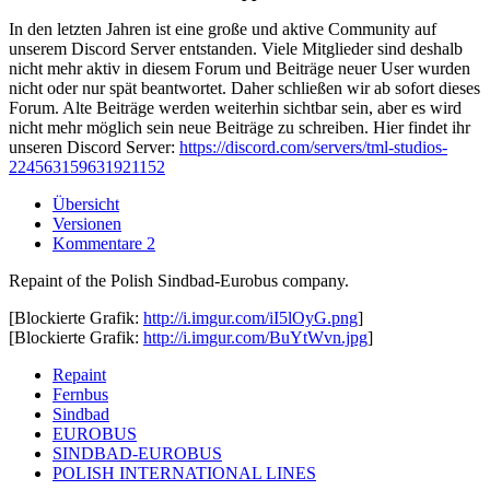
In den letzten Jahren ist eine große und aktive Community auf
unserem Discord Server entstanden. Viele Mitglieder sind deshalb
nicht mehr aktiv in diesem Forum und Beiträge neuer User wurden
nicht oder nur spät beantwortet. Daher schließen wir ab sofort dieses
Forum. Alte Beiträge werden weiterhin sichtbar sein, aber es wird
nicht mehr möglich sein neue Beiträge zu schreiben. Hier findet ihr
unseren Discord Server:
https://discord.com/servers/tml-studios-
224563159631921152
Übersicht
Versionen
Kommentare
2
Repaint of the Polish Sindbad-Eurobus company.
[Blockierte Grafik:
http://i.imgur.com/iI5lOyG.png
]
[Blockierte Grafik:
http://i.imgur.com/BuYtWvn.jpg
]
Repaint
Fernbus
Sindbad
EUROBUS
SINDBAD-EUROBUS
POLISH INTERNATIONAL LINES