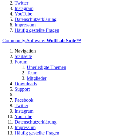
Twitter
Instagram
YouTube
Datenschutzerklärung
Impressum
Häufig gestellte Fragen
Community-Software:
WoltLab Suite™
Navigation
Startseite
Forum
Unerledigte Themen
Team
Mitglieder
Downloads
Support
Facebook
Twitter
Instagram
YouTube
Datenschutzerklärung
Impressum
Häufig gestellte Fragen