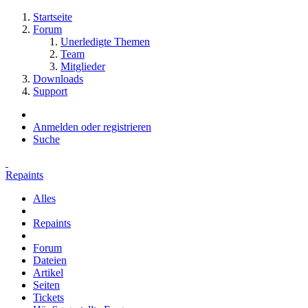
Startseite
Forum
Unerledigte Themen
Team
Mitglieder
Downloads
Support
Anmelden oder registrieren
Suche
Repaints
Alles
Repaints
Forum
Dateien
Artikel
Seiten
Tickets