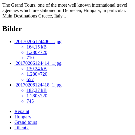
The Grand Tours, one of the most well known international travel
agencies which are stationed in Debrecen, Hungary, in particular.
Main Destinations Greece, Italy...
Bilder
20170206124406_1.jpg
164,15 kB
1.280×720
710
20170206124414_1.jpg
130,24 kB
1.280×720
657
20170206124418_1.jpg
182,37 kB
1.280×720
745
Repaint
Hungary
Grand tours
kilienG