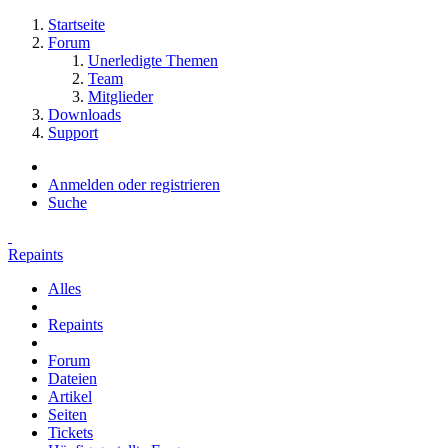
Startseite
Forum
Unerledigte Themen
Team
Mitglieder
Downloads
Support
Anmelden oder registrieren
Suche
Repaints
Alles
Repaints
Forum
Dateien
Artikel
Seiten
Tickets