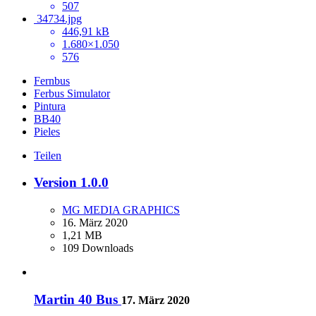
507
34734.jpg
446,91 kB
1.680×1.050
576
Fernbus
Ferbus Simulator
Pintura
BB40
Pieles
Teilen
Version 1.0.0
MG MEDIA GRAPHICS
16. März 2020
1,21 MB
109 Downloads
Martin 40 Bus
17. März 2020