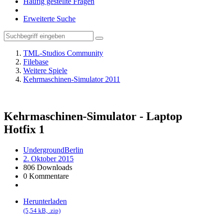
Häufig gestellte Fragen
Erweiterte Suche
TML-Studios Community
Filebase
Weitere Spiele
Kehrmaschinen-Simulator 2011
Kehrmaschinen-Simulator - Laptop
Hotfix
1
UndergroundBerlin
2. Oktober 2015
806 Downloads
0 Kommentare
Herunterladen
(5,54 kB, .zip)