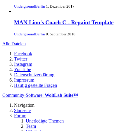
UndergroundBerlin
1. Dezember 2017
MAN Lion's Coach C - Repaint Template
UndergroundBerlin
9. September 2016
Alle Dateien
Facebook
Twitter
Instagram
YouTube
Datenschutzerklärung
Impressum
Häufig gestellte Fragen
Community-Software:
WoltLab Suite™
Navigation
Startseite
Forum
Unerledigte Themen
Team