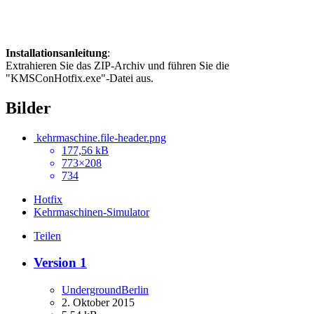
Installationsanleitung
:
Extrahieren Sie das ZIP-Archiv und führen Sie die
"KMSConHotfix.exe"-Datei aus.
Bilder
kehrmaschine.file-header.png
177,56 kB
773×208
734
Hotfix
Kehrmaschinen-Simulator
Teilen
Version 1
UndergroundBerlin
2. Oktober 2015