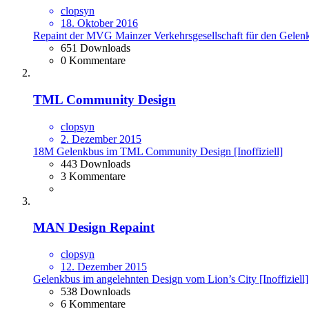
clopsyn
18. Oktober 2016
Repaint der MVG Mainzer Verkehrsgesellschaft für den Gelen
651 Downloads
0 Kommentare
TML Community Design
clopsyn
2. Dezember 2015
18M Gelenkbus im TML Community Design [Inoffiziell]
443 Downloads
3 Kommentare
MAN Design Repaint
clopsyn
12. Dezember 2015
Gelenkbus im angelehnten Design vom Lion’s City [Inoffiziell]
538 Downloads
6 Kommentare