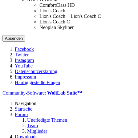
ComfortClass HD
Lion's Coach
Lion's Coach + Lion's Coach C
Lion's Coach C
Neoplan Skyliner
Facebook
Twitter
Instagram
YouTube
Datenschutzerklärung
Impressum
Häufig gestellte Fragen
Community-Software:
WoltLab Suite™
Navigation
Startseite
Forum
Unerledigte Themen
Team
Mitglieder
Downloads