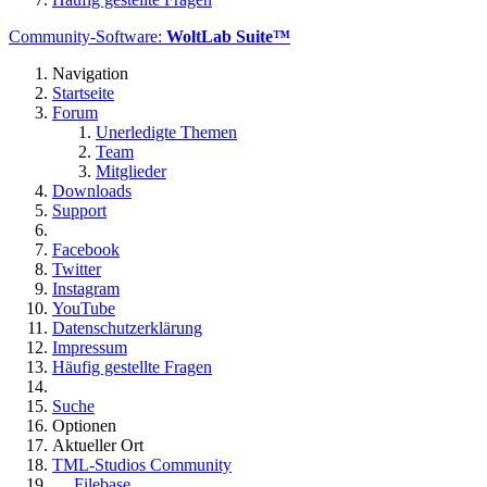
Community-Software:
WoltLab Suite™
Navigation
Startseite
Forum
Unerledigte Themen
Team
Mitglieder
Downloads
Support
Facebook
Twitter
Instagram
YouTube
Datenschutzerklärung
Impressum
Häufig gestellte Fragen
Suche
Optionen
Aktueller Ort
TML-Studios Community
Filebase