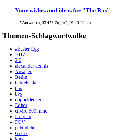
Your wishes and ideas for "The Bus"
117 Antworten, 65.478 Zugriffe, Vor 6 Jahren
Themen-Schlagwortwolke
#Easter Egg
2017
2.0
alexander dennis
Ansagen
Berlin
betriebsplan
bus
bvg
doppeldecker
Editor
enviro 500 mmc
farhplan
FOV
geht nicht
Grafik
kurs