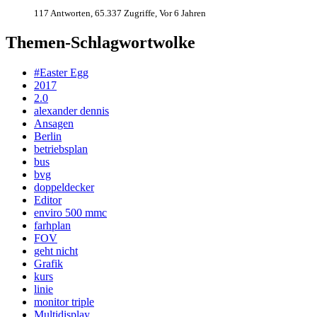
117 Antworten, 65.337 Zugriffe, Vor 6 Jahren
Themen-Schlagwortwolke
#Easter Egg
2017
2.0
alexander dennis
Ansagen
Berlin
betriebsplan
bus
bvg
doppeldecker
Editor
enviro 500 mmc
farhplan
FOV
geht nicht
Grafik
kurs
linie
monitor triple
Multidisplay