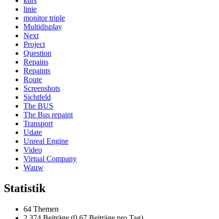
kurs
linie
monitor triple
Multidisplay
Next
Project
Question
Repains
Repaints
Route
Screenshots
Sichtfeld
The BUS
The Bus repaint
Transport
Udate
Unreal Engine
Video
Virtual Company
Wauw
Statistik
64 Themen
2.374 Beiträge (0,67 Beiträge pro Tag)