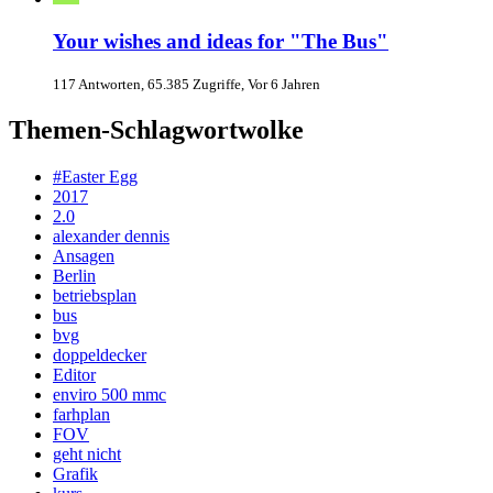
Your wishes and ideas for "The Bus"
117 Antworten, 65.385 Zugriffe, Vor 6 Jahren
Themen-Schlagwortwolke
#Easter Egg
2017
2.0
alexander dennis
Ansagen
Berlin
betriebsplan
bus
bvg
doppeldecker
Editor
enviro 500 mmc
farhplan
FOV
geht nicht
Grafik