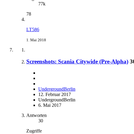
77k
78
LT586
1. Mai 2018
Screenshots: Scania Citywide (Pre-Alpha)
3
UndergroundBerlin
12. Februar 2017
UndergroundBerlin
6. Mai 2017
Antworten
30
Zugriffe