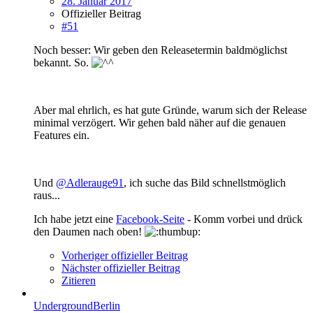
28. Januar 2017
Offizieller Beitrag
#51
Noch besser: Wir geben den Releasetermin baldmöglichst
bekannt. So.
Aber mal ehrlich, es hat gute Gründe, warum sich der Release
minimal verzögert. Wir gehen bald näher auf die genauen
Features ein.
Und
@Adlerauge91
, ich suche das Bild schnellstmöglich
raus...
Ich habe jetzt eine
Facebook-Seite
- Komm vorbei und drück
den Daumen nach oben!
Vorheriger offizieller Beitrag
Nächster offizieller Beitrag
Zitieren
UndergroundBerlin