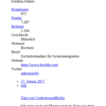
Fernbus-Fahrer
Reaktionen
872
Punkte
7.287
Beiträge
1.264
Geschlecht
Männlich
Wohnort
Bochum
Beruf
Fachinformatiker für Systemintegration
Website
https://www.bechtle.com
Twitter
adlerauge91
27. Januar 2017
#48
Zitat von UndergroundBerlin
Ich zeige euch am Montag mal ein Foto von dem