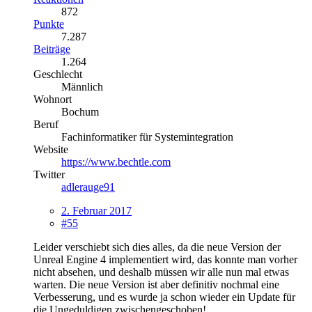
872
Punkte
7.287
Beiträge
1.264
Geschlecht
Männlich
Wohnort
Bochum
Beruf
Fachinformatiker für Systemintegration
Website
https://www.bechtle.com
Twitter
adlerauge91
2. Februar 2017
#55
Leider verschiebt sich dies alles, da die neue Version der
Unreal Engine 4 implementiert wird, das konnte man vorher
nicht absehen, und deshalb müssen wir alle nun mal etwas
warten. Die neue Version ist aber definitiv nochmal eine
Verbesserung, und es wurde ja schon wieder ein Update für
die Ungeduldigen zwischengeschoben!