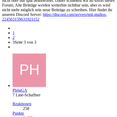
nicht oder nur spät beantwortet. Daher schließen wir ab sofort dieses
Forum. Alte Beiträge werden weiterhin sichtbar sein, aber es wird
nicht mehr möglich sein neue Beiträge zu schreiben. Hier findet ihr
unseren Discord Server:
https://discord.com/servers/tml-studios-
224563159631921152
1
2
3
Seite 3 von 3
PhijaGA
7 Line-Schaffner
Reaktionen
258
Punkte