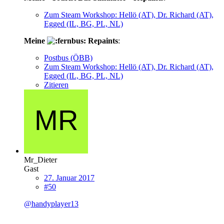
Zum Steam Workshop: Hellö (AT), Dr. Richard (AT),
Egged (IL, BG, PL, NL)
Meine
Repaints
:
Postbus (ÖBB)
Zum Steam Workshop: Hellö (AT), Dr. Richard (AT),
Egged (IL, BG, PL, NL)
Zitieren
Mr_Dieter
Gast
27. Januar 2017
#50
@handyplayer13