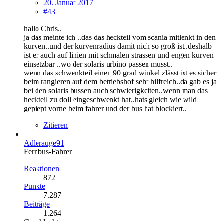
20. Januar 2017
#43
hallo Chris..
ja das meinte ich ..das das heckteil vom scania mitlenkt in den
kurven..und der kurvenradius damit nich so groß ist..deshalb
ist er auch auf linien mit schmalen strassen und engen kurven
einsetzbar ..wo der solaris urbino passen musst..
wenn das schwenkteil einen 90 grad winkel zlässt ist es sicher
beim rangieren auf dem betriebshof sehr hilfreich..da gab es ja
bei den solaris bussen auch schwierigkeiten..wenn man das
heckteil zu doll eingeschwenkt hat..hats gleich wie wild
gepiept vorne beim fahrer und der bus hat blockiert..
Zitieren
Adlerauge91
Fernbus-Fahrer
Reaktionen
872
Punkte
7.287
Beiträge
1.264