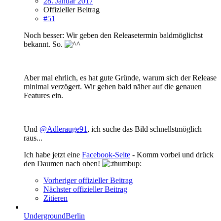
28. Januar 2017
Offizieller Beitrag
#51
Noch besser: Wir geben den Releasetermin baldmöglichst
bekannt. So.
Aber mal ehrlich, es hat gute Gründe, warum sich der Release
minimal verzögert. Wir gehen bald näher auf die genauen
Features ein.
Und
@Adlerauge91
, ich suche das Bild schnellstmöglich
raus...
Ich habe jetzt eine
Facebook-Seite
- Komm vorbei und drück
den Daumen nach oben!
Vorheriger offizieller Beitrag
Nächster offizieller Beitrag
Zitieren
UndergroundBerlin