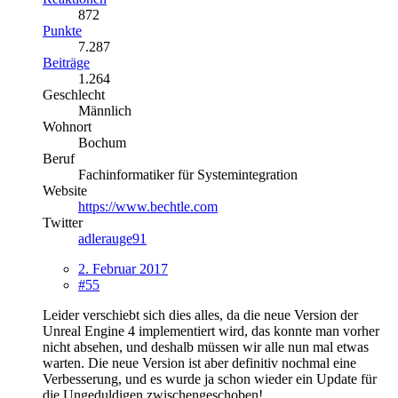
872
Punkte
7.287
Beiträge
1.264
Geschlecht
Männlich
Wohnort
Bochum
Beruf
Fachinformatiker für Systemintegration
Website
https://www.bechtle.com
Twitter
adlerauge91
2. Februar 2017
#55
Leider verschiebt sich dies alles, da die neue Version der
Unreal Engine 4 implementiert wird, das konnte man vorher
nicht absehen, und deshalb müssen wir alle nun mal etwas
warten. Die neue Version ist aber definitiv nochmal eine
Verbesserung, und es wurde ja schon wieder ein Update für
die Ungeduldigen zwischengeschoben!