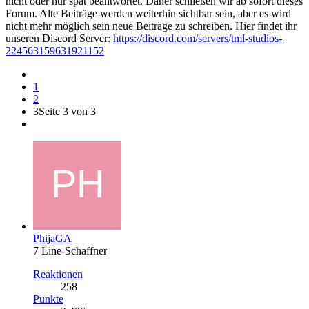
nicht oder nur spät beantwortet. Daher schließen wir ab sofort dieses
Forum. Alte Beiträge werden weiterhin sichtbar sein, aber es wird
nicht mehr möglich sein neue Beiträge zu schreiben. Hier findet ihr
unseren Discord Server:
https://discord.com/servers/tml-studios-
224563159631921152
1
2
3
Seite 3 von 3
PhijaGA
7 Line-Schaffner
Reaktionen
258
Punkte