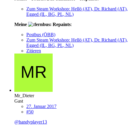
Zum Steam Workshop: Hellö (AT), Dr. Richard (AT),
Egged (IL, BG, PL, NL)
Meine
Repaints
:
Postbus (ÖBB)
Zum Steam Workshop: Hellö (AT), Dr. Richard (AT),
Egged (IL, BG, PL, NL)
Zitieren
Mr_Dieter
Gast
27. Januar 2017
#50
@handyplayer13