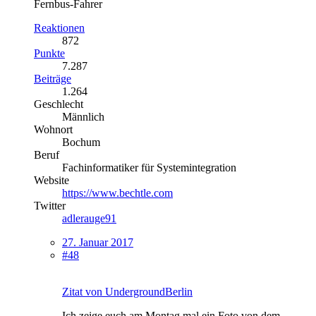
Fernbus-Fahrer
Reaktionen
872
Punkte
7.287
Beiträge
1.264
Geschlecht
Männlich
Wohnort
Bochum
Beruf
Fachinformatiker für Systemintegration
Website
https://www.bechtle.com
Twitter
adlerauge91
27. Januar 2017
#48
Zitat von UndergroundBerlin
Ich zeige euch am Montag mal ein Foto von dem