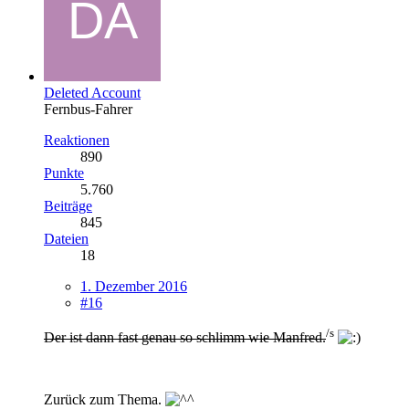
Deleted Account
Fernbus-Fahrer
Reaktionen
890
Punkte
5.760
Beiträge
845
Dateien
18
1. Dezember 2016
#16
/s
Der ist dann fast genau so schlimm wie Manfred.
Zurück zum Thema.