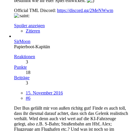
bestimmt wie ihr euer Spiel entwickelt.
Official TML Discord:
https://discord.gg/2MeNWwm
Spoiler anzeigen
Zitieren
SirMoon
Papierboot-Kapitän
Reaktionen
3
Punkte
18
Beiträge
3
15. November 2016
#6
Der Bus gefällt mir von außen richitg gut! Finde es auch toll,
dass ihr diesmal darauf achtet, dass sich das Gelenk realistisch
verhält. Wird denn auch viel wert auf die KI-Fahrzeuge
gelegt, also z.B. S-Bahn; Straßenbahn am Hbf, Alex;
Flugzeuge am Flughafen etc.? Und was ist noch so im