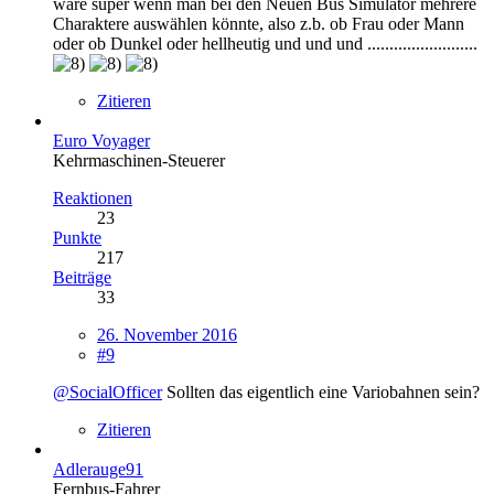
wäre super wenn man bei den Neuen Bus Simulator mehrere
Charaktere auswählen könnte, also z.b. ob Frau oder Mann
oder ob Dunkel oder hellheutig und und und .........................
Zitieren
Euro Voyager
Kehrmaschinen-Steuerer
Reaktionen
23
Punkte
217
Beiträge
33
26. November 2016
#9
@SocialOfficer
Sollten das eigentlich eine Variobahnen sein?
Zitieren
Adlerauge91
Fernbus-Fahrer