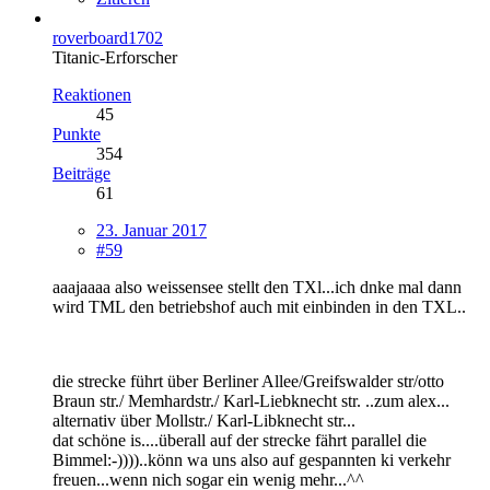
roverboard1702
Titanic-Erforscher
Reaktionen
45
Punkte
354
Beiträge
61
23. Januar 2017
#59
aaajaaaa also weissensee stellt den TXl...ich dnke mal dann
wird TML den betriebshof auch mit einbinden in den TXL..
die strecke führt über Berliner Allee/Greifswalder str/otto
Braun str./ Memhardstr./ Karl-Liebknecht str. ..zum alex...
alternativ über Mollstr./ Karl-Libknecht str...
dat schöne is....überall auf der strecke fährt parallel die
Bimmel:-))))..könn wa uns also auf gespannten ki verkehr
freuen...wenn nich sogar ein wenig mehr...^^