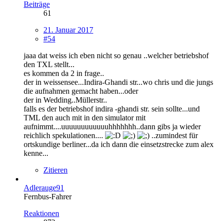
Beiträge
61
21. Januar 2017
#54
jaaa dat weiss ich eben nicht so genau ..welcher betriebshof
den TXL stellt...
es kommen da 2 in frage..
der in weissensee...Indira-Ghandi str...wo chris und die jungs
die aufnahmen gemacht haben...oder
der in Wedding..Müllerstr..
falls es der betriebshof indira -ghandi str. sein sollte...und
TML den auch mit in den simulator mit
aufnimmt....uuuuuuuuuuuuhhhhhhh..dann gibs ja wieder
reichlich spekulationen....
..zumindest für
ortskundige berliner...da ich dann die einsetzstrecke zum alex
kenne...
Zitieren
Adlerauge91
Fernbus-Fahrer
Reaktionen