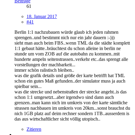
Beiträge
61
18. Januar 2017
#41
Berlin 1:1 nachzubauen würde glaub ich jeden rahmen
sprengen..und bestimmt nich nur ein jahr dauern :-)))
sieht man auch beim FBS..wenn TML da die städte komplett
1:1 gebaut hätte..bräuchtest du schon alleine in berlin ne
stunde um vom ZOB auf die autobahn zu kommen..mit
hunderte ampeln seitenstrassen..verkehr etc..das sprengt alle
vorstellungen der machbarkeit...
immer schön ralistisch bleiben..
was die grafik details und größe der karte betrifft hat TML
schon ein gutes Maß gefunden..der simulator muss ja auch
spielbar sein...
was die strecke und nebenstraßen der strecke angeht..is das
schon 1:1 umgesetzt...aber irgendwo sind dann auch
grenzen..man kann nich im umkreis von der karte sämtliche
strassen nachbauen im umkreis von 20km...sonst brauchst du
nich 1GB platz auf deim rechner sondern 1TB..ausserdem is
das aus wirtschaftlicher sicht völlig utopisch..
Zitieren