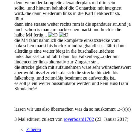
denn wenn der komplette alexanderplatz mit drin sein
sollte...und hinterm bahnhof die Gontardstr. mit integriert
wird..die dann wiederum links in die Karl liebknecht str.
führt..
dann eine strasse weiter rechts rum is die spandauer str..und ja
huch schon is man am hackeschen markt und huch is die
halbe M4 fertig...
die M4 fährt nähmlich die komplette einsatzstrecke vom
hakeschen markt bis hoch zur indira ghandi str....fährt dann
allerdings eine weiter biegt in die buschallee..nächste
links..hansastr..und fährt dann bis Falkenberg...oder am
lindencenter links alternativ zur Zingster str...
die strecke gleich mit aufzunehmen wäre sehr wünschenswert
aber wohl bissel zuviel ..da sich die strecke hinzieht bis
falkenberg..und zeitmäßig bestimmt zu aufwendig ist..
es soll ja ein weiter bussimulator werden und kein Bus/Tram
Simulator^^
lassen wir uns also überraschen was da so rauskommt...:-))))))
3 Mal editiert, zuletzt von
roverboard1702
(
23. Januar 2017
)
Zitieren