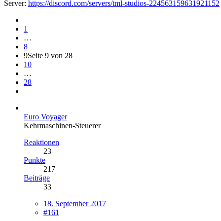
Server:
https://discord.com/servers/tml-studios-224563159631921152
1
…
8
9
Seite 9 von 28
10
…
28
Euro Voyager
Kehrmaschinen-Steuerer
Reaktionen
23
Punkte
217
Beiträge
33
18. September 2017
#161