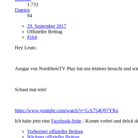
1.733
Dateien
94
29. September 2017
Offizieller Beitrag
#164
Hey Leute,
Ansgar von NordrheinTV Play hat uns letztens besucht und wi
Schaut mal rein!
https://www.youtube.com/watch?v=GA754Q97YRo
Ich habe jetzt eine
Facebook-Seite
- Komm vorbei und drück 
Vorheriger offizieller Beitrag
Nächster offizieller Beitrag