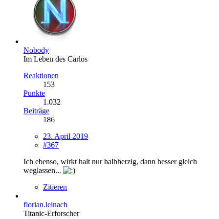
Nobody
Im Leben des Carlos
Reaktionen
153
Punkte
1.032
Beiträge
186
23. April 2019
#367
Ich ebenso, wirkt halt nur halbherzig, dann besser gleich
weglassen...
Zitieren
florian.leinach
Titanic-Erforscher