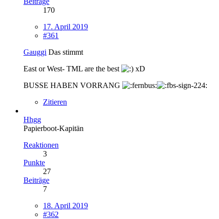
Beiträge
170
17. April 2019
#361
Gauggi
Das stimmt
East or West- TML are the best
xD
BUSSE HABEN VORRANG
Zitieren
Hhgg
Papierboot-Kapitän
Reaktionen
3
Punkte
27
Beiträge
7
18. April 2019
#362