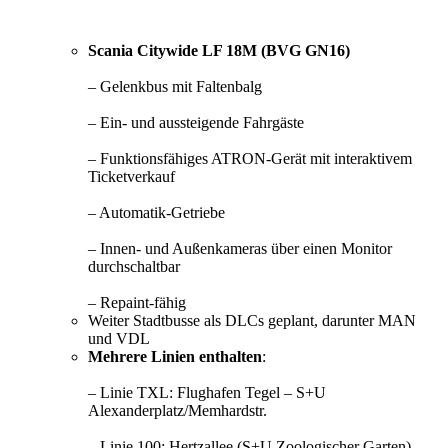
Scania Citywide LF 18M (BVG GN16)
– Gelenkbus mit Faltenbalg
– Ein- und aussteigende Fahrgäste
– Funktionsfähiges ATRON-Gerät mit interaktivem
Ticketverkauf
– Automatik-Getriebe
– Innen- und Außenkameras über einen Monitor
durchschaltbar
– Repaint-fähig
Weiter Stadtbusse als DLCs geplant, darunter MAN
und VDL
Mehrere Linien enthalten
:
– Linie TXL: Flughafen Tegel – S+U
Alexanderplatz/Memhardstr.
– Linie 100: Hertzallee (S+U Zoologischer Garten) –