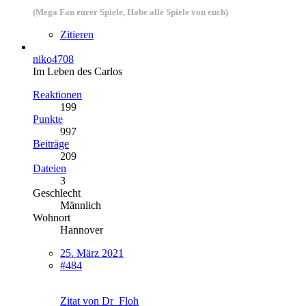
(Mega Fan eurer Spiele, Habe alle Spiele von euch)
Zitieren
niko4708
Im Leben des Carlos
Reaktionen
199
Punkte
997
Beiträge
209
Dateien
3
Geschlecht
Männlich
Wohnort
Hannover
25. März 2021
#484
Zitat von Dr_Floh