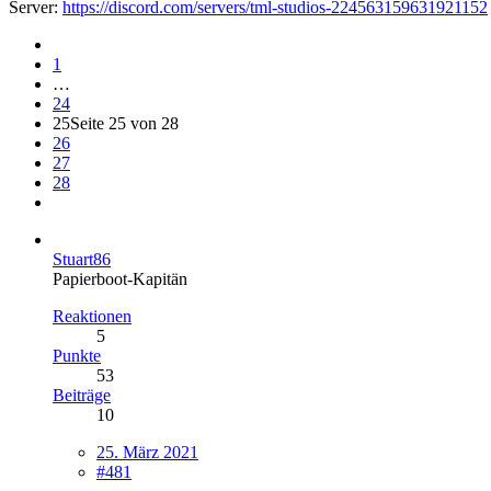
Server:
https://discord.com/servers/tml-studios-224563159631921152
1
…
24
25
Seite 25 von 28
26
27
28
Stuart86
Papierboot-Kapitän
Reaktionen
5
Punkte
53
Beiträge
10
25. März 2021
#481