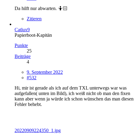
Da hilft nur abwarten. 🤷🏻
Zitieren
Catlux9
Papierboot-Kapitän
Punkte
25
Beiträge
4
9. September 2022
#532
Hi, mir ist gerade als ich auf dem TXL unterwegs war was
aufgefallen( unten im Bild), ich weiß nicht ob man den fixen
kann aber wenn ja würde ich schon wünschen das man diesen
Fehler behebt.
20220909224350_1.jpg