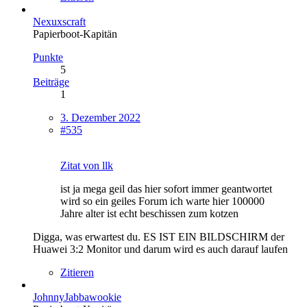
Nexuxscraft
Papierboot-Kapitän
Punkte
5
Beiträge
1
3. Dezember 2022
#535
Zitat von llk
ist ja mega geil das hier sofort immer geantwortet
wird so ein geiles Forum ich warte hier 100000
Jahre alter ist echt beschissen zum kotzen
Digga, was erwartest du. ES IST EIN BILDSCHIRM der
Huawei 3:2 Monitor und darum wird es auch darauf laufen
Zitieren
JohnnyJabbawookie