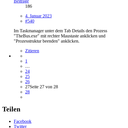
Beiträge
186
4. Januar 2023
#540
Im Taskmanager unter dem Tab Details den Prozess
"TheBus.exe" mit rechter Maustaste anklicken und
"Prozesstruktur beenden" anklicken.
Zitieren
1
…
24
25
26
27
Seite 27 von 28
28
Teilen
Facebook
Twitter