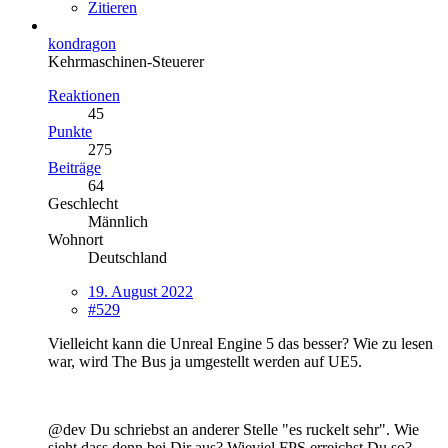
Zitieren
kondragon
Kehrmaschinen-Steuerer
Reaktionen
45
Punkte
275
Beiträge
64
Geschlecht
Männlich
Wohnort
Deutschland
19. August 2022
#529
Vielleicht kann die Unreal Engine 5 das besser? Wie zu lesen
war, wird The Bus ja umgestellt werden auf UE5.
@dev Du schriebst an anderer Stelle "es ruckelt sehr". Wie
sieht dass denn bei Dir aus? Wieviel FPS erreichst Du so?