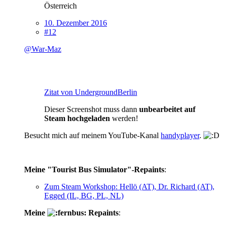
Österreich
10. Dezember 2016
#12
@War-Maz
Zitat von UndergroundBerlin
Dieser Screenshot muss dann
unbearbeitet auf
Steam hochgeladen
werden!
Besucht mich auf meinem YouTube-Kanal
handyplayer
.
Meine "Tourist Bus Simulator"-Repaints
:
Zum Steam Workshop: Hellö (AT), Dr. Richard (AT),
Egged (IL, BG, PL, NL)
Meine
Repaints
: