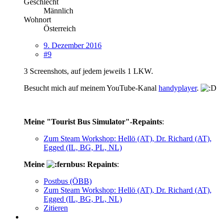
Geschlecht
Männlich
Wohnort
Österreich
9. Dezember 2016
#9
3 Screenshots, auf jedem jeweils 1 LKW.
Besucht mich auf meinem YouTube-Kanal
handyplayer
.
Meine "Tourist Bus Simulator"-Repaints
:
Zum Steam Workshop: Hellö (AT), Dr. Richard (AT),
Egged (IL, BG, PL, NL)
Meine
Repaints
:
Postbus (ÖBB)
Zum Steam Workshop: Hellö (AT), Dr. Richard (AT),
Egged (IL, BG, PL, NL)
Zitieren