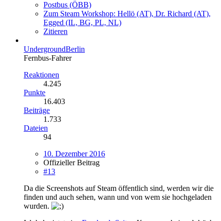
Postbus (ÖBB)
Zum Steam Workshop: Hellö (AT), Dr. Richard (AT),
Egged (IL, BG, PL, NL)
Zitieren
UndergroundBerlin
Fernbus-Fahrer
Reaktionen
4.245
Punkte
16.403
Beiträge
1.733
Dateien
94
10. Dezember 2016
Offizieller Beitrag
#13
Da die Screenshots auf Steam öffentlich sind, werden wir die
finden und auch sehen, wann und von wem sie hochgeladen
wurden.