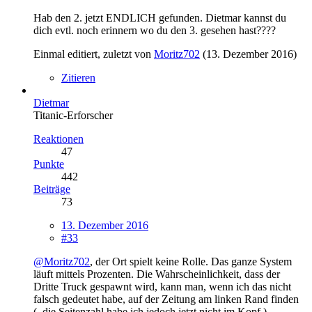
Hab den 2. jetzt ENDLICH gefunden. Dietmar kannst du
dich evtl. noch erinnern wo du den 3. gesehen hast????
Einmal editiert, zuletzt von
Moritz702
(
13. Dezember 2016
)
Zitieren
Dietmar
Titanic-Erforscher
Reaktionen
47
Punkte
442
Beiträge
73
13. Dezember 2016
#33
@Moritz702
, der Ort spielt keine Rolle. Das ganze System
läuft mittels Prozenten. Die Wahrscheinlichkeit, dass der
Dritte Truck gespawnt wird, kann man, wenn ich das nicht
falsch gedeutet habe, auf der Zeitung am linken Rand finden
(, die Seitenzahl habe ich jedoch jetzt nicht im Kopf ).