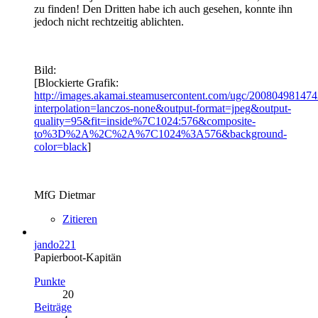
zu finden! Den Dritten habe ich auch gesehen, konnte ihn
jedoch nicht rechtzeitig ablichten.
Bild:
[Blockierte Grafik:
http://images.akamai.steamusercontent.com/ugc/200804
interpolation=lanczos-none&output-format=jpeg&output-
quality=95&fit=inside%7C1024:576&composite-
to%3D%2A%2C%2A%7C1024%3A576&background-
color=black
]
MfG Dietmar
Zitieren
jando221
Papierboot-Kapitän
Punkte
20
Beiträge