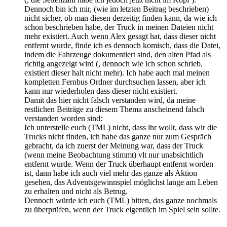
Dennoch bin ich mir, (wie im letzten Beitrag beschrieben)
nicht sicher, ob man diesen derzeitig finden kann, da wie ich
schon beschrieben habe, der Truck in meinen Dateien nicht
mehr existiert. Auch wenn Alex gesagt hat, dass dieser nicht
entfernt wurde, finde ich es dennoch komisch, dass die Datei,
indem die Fahrzeuge dokumentiert sind, den alten Pfad als
richtig angezeigt wird (, dennoch wie ich schon schrieb,
existiert dieser halt nicht mehr). Ich habe auch mal meinen
kompletten Fernbus Ordner durchsuchen lassen, aber ich
kann nur wiederholen dass dieser nicht existiert.
Damit das hier nicht falsch verstanden wird, da meine
restlichen Beiträge zu diesem Thema anscheinend falsch
verstanden worden sind:
Ich unterstelle euch (TML) nicht, dass ihr wollt, dass wir die
Trucks nicht finden, ich habe das ganze nur zum Gespräch
gebracht, da ich zuerst der Meinung war, dass der Truck
(wenn meine Beobachtung stimmt) vlt nur unabsichtlich
entfernt wurde. Wenn der Truck überhaupt entfernt worden
ist, dann habe ich auch viel mehr das ganze als Aktion
gesehen, das Adventsgewinnspiel möglichst lange am Leben
zu erhalten und nicht als Betrug.
Dennoch würde ich euch (TML) bitten, das ganze nochmals
zu überprüfen, wenn der Truck eigentlich im Spiel sein sollte.