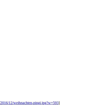
om/2016/12/weihnachten-pingi.jpg?w=593
]