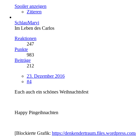
Spoiler anzeigen
Zitieren
SchlauMarvi
Im Leben des Carlos
Reaktionen
247
Punkte
983
Beiträge
212
23. Dezember 2016
#4
Euch auch ein schönes Weihnachtsfest
Happy Pingeihnachten
[Blockierte Grafik:
https://denkendertraum.files.wordpress.c