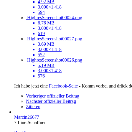
4,92 MB
3.000×1.418
594
HighresScreenshot00024.png
6,76 MB
3.000×1.418
619
HighresScreenshot00027.png
3,69 MB
3.000×1.418
552
HighresScreenshot00026.png
5,19 MB
3.000×1.418
576
Ich habe jetzt eine
Facebook-Seite
- Komm vorbei und drück 
Vorheriger offizieller Beitrag
Nächster offizieller Beitrag
Zitieren
Marcin26677
7 Line-Schaffner