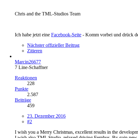
Chris and the TML-Studios Team
Ich habe jetzt eine
Facebook-Seite
- Komm vorbei und drück 
Nächster offizieller Beitrag
Zitieren
Marcin26677
7 Line-Schaffner
Reaktionen
228
Punkte
2.587
Beiträge
459
23. Dezember 2016
#2
I wish you a Merry Christmas, excellent results in the develo
I wish also TML Studio, relaxed driving Fernbus .By gain new s