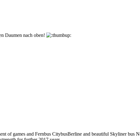
den Daumen nach oben!
pment of games and Fernbus CitybusBerline and beautiful Skyliner bus 
trength for further 2017 years.