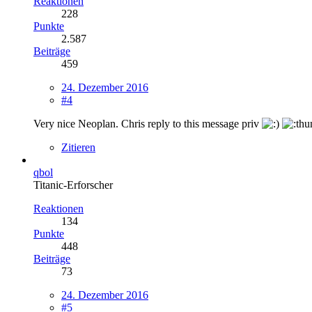
Reaktionen
228
Punkte
2.587
Beiträge
459
24. Dezember 2016
#4
Very nice Neoplan. Chris reply to this message priv
Zitieren
qbol
Titanic-Erforscher
Reaktionen
134
Punkte
448
Beiträge
73
24. Dezember 2016
#5