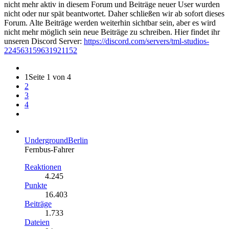
nicht mehr aktiv in diesem Forum und Beiträge neuer User wurden
nicht oder nur spät beantwortet. Daher schließen wir ab sofort dieses
Forum. Alte Beiträge werden weiterhin sichtbar sein, aber es wird
nicht mehr möglich sein neue Beiträge zu schreiben. Hier findet ihr
unseren Discord Server:
https://discord.com/servers/tml-studios-
224563159631921152
1
Seite 1 von 4
2
3
4
UndergroundBerlin
Fernbus-Fahrer
Reaktionen
4.245
Punkte
16.403
Beiträge
1.733
Dateien