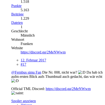
1.518
Punkte
5.163
Beiträge
1.229
Dateien
1
Geschlecht
Männlich
Wohnort
Franken
Website
https://discord.gg/2MeNWwm
12. Februar 2017
#17
@Fernbus simu Fan
Die Nr. 008, nicht war?
Da hab ich
aufm ersten Blick aufs Thumbnail auch gedacht, das wär echt
Official TML Discord:
https://discord.gg/2MeNWwm
Spoiler anzeigen