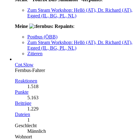
Zum Steam Workshop: Hellö (AT), Dr. Richard (AT),
Egged (IL, BG, PL, NL)
Meine
Repaints
:
Postbus (ÖBB)
Zum Steam Workshop: Hellö (AT), Dr. Richard (AT),
Egged (IL, BG, PL, NL)
Zitieren
Cpt.Slow
Fernbus-Fahrer
Reaktionen
1.518
Punkte
5.163
Beiträge
1.229
Dateien
1
Geschlecht
Männlich
Wohnort