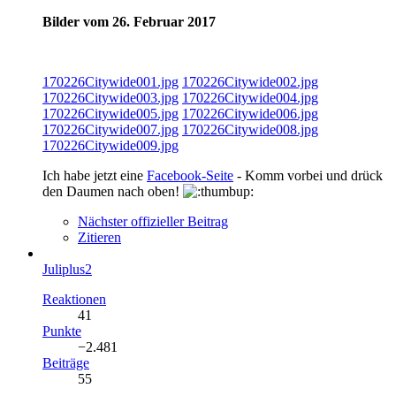
Bilder vom 26. Februar 2017
170226Citywide001.jpg
170226Citywide002.jpg
170226Citywide003.jpg
170226Citywide004.jpg
170226Citywide005.jpg
170226Citywide006.jpg
170226Citywide007.jpg
170226Citywide008.jpg
170226Citywide009.jpg
Ich habe jetzt eine
Facebook-Seite
- Komm vorbei und drück
den Daumen nach oben!
Nächster offizieller Beitrag
Zitieren
Juliplus2
Reaktionen
41
Punkte
−2.481
Beiträge
55