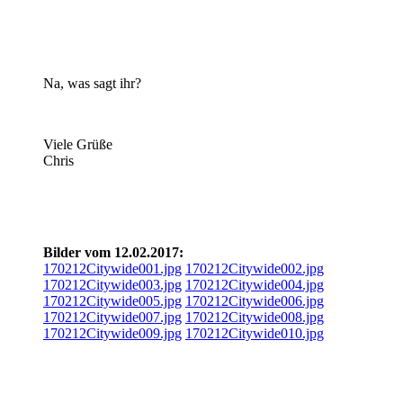
Na, was sagt ihr?
Viele Grüße
Chris
Bilder vom 12.02.2017:
170212Citywide001.jpg
170212Citywide002.jpg
170212Citywide003.jpg
170212Citywide004.jpg
170212Citywide005.jpg
170212Citywide006.jpg
170212Citywide007.jpg
170212Citywide008.jpg
170212Citywide009.jpg
170212Citywide010.jpg