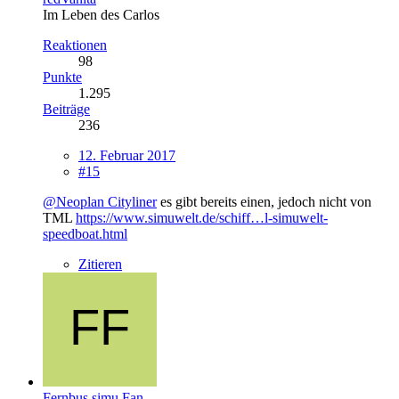
Im Leben des Carlos
Reaktionen
98
Punkte
1.295
Beiträge
236
12. Februar 2017
#15
@Neoplan Cityliner
es gibt bereits einen, jedoch nicht von
TML
https://www.simuwelt.de/schiff…l-simuwelt-
speedboat.html
Zitieren
Fernbus simu Fan