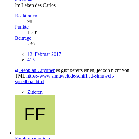
Im Leben des Carlos
Reaktionen
98
Punkte
1.295
Beiträge
236
12. Februar 2017
#15
@Neoplan Cityliner
es gibt bereits einen, jedoch nicht von
TML
https://www.simuwelt.de/schiff…l-simuwelt-
speedboat.html
Zitieren
Fernbus simu Fan