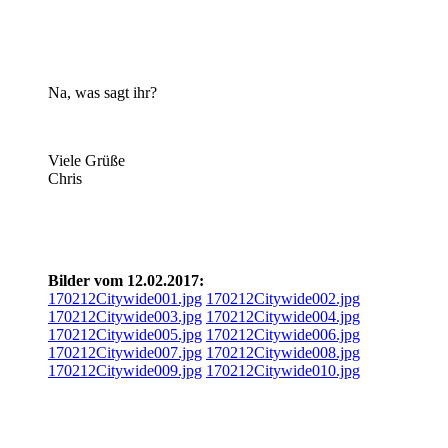
Na, was sagt ihr?
Viele Grüße
Chris
Bilder vom 12.02.2017:
170212Citywide001.jpg
170212Citywide002.jpg
170212Citywide003.jpg
170212Citywide004.jpg
170212Citywide005.jpg
170212Citywide006.jpg
170212Citywide007.jpg
170212Citywide008.jpg
170212Citywide009.jpg
170212Citywide010.jpg