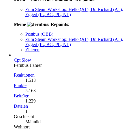
Zum Steam Workshop: Hellö (AT), Dr. Richard (AT),
Egged (IL, BG, PL, NL)
Meine
Repaints
:
Postbus (ÖBB)
Zum Steam Workshop: Hellö (AT), Dr. Richard (AT),
Egged (IL, BG, PL, NL)
Zitieren
Cpt.Slow
Fernbus-Fahrer
Reaktionen
1.518
Punkte
5.163
Beiträge
1.229
Dateien
1
Geschlecht
Männlich
Wohnort