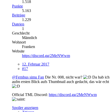
1.518
Punkte
5.163
Beiträge
1.229
Dateien
1
Geschlecht
Männlich
Wohnort
Franken
Website
https://discord.gg/2MeNWwm
12. Februar 2017
#17
@Fernbus simu Fan
Die Nr. 008, nicht war?
Da hab ich
aufm ersten Blick aufs Thumbnail auch gedacht, das wär echt
Official TML Discord:
https://discord.gg/2MeNWwm
Spoiler anzeigen