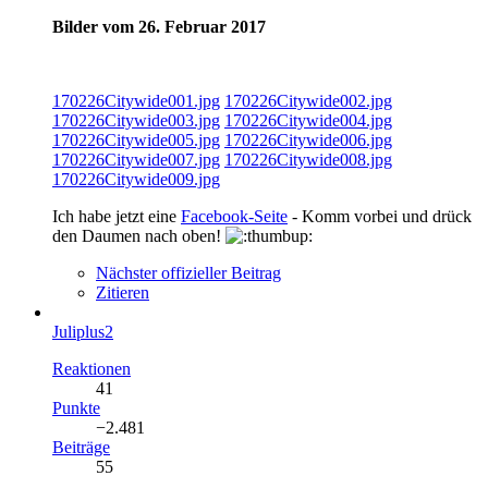
Bilder vom 26. Februar 2017
170226Citywide001.jpg
170226Citywide002.jpg
170226Citywide003.jpg
170226Citywide004.jpg
170226Citywide005.jpg
170226Citywide006.jpg
170226Citywide007.jpg
170226Citywide008.jpg
170226Citywide009.jpg
Ich habe jetzt eine
Facebook-Seite
- Komm vorbei und drück
den Daumen nach oben!
Nächster offizieller Beitrag
Zitieren
Juliplus2
Reaktionen
41
Punkte
−2.481
Beiträge
55