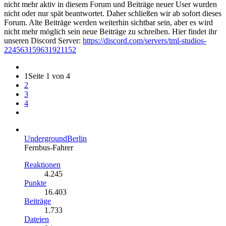
nicht mehr aktiv in diesem Forum und Beiträge neuer User wurden
nicht oder nur spät beantwortet. Daher schließen wir ab sofort dieses
Forum. Alte Beiträge werden weiterhin sichtbar sein, aber es wird
nicht mehr möglich sein neue Beiträge zu schreiben. Hier findet ihr
unseren Discord Server:
https://discord.com/servers/tml-studios-
224563159631921152
1
Seite 1 von 4
2
3
4
UndergroundBerlin
Fernbus-Fahrer
Reaktionen
4.245
Punkte
16.403
Beiträge
1.733
Dateien