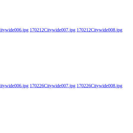
itywide006.jpg
170212Citywide007.jpg
170212Citywide008.jpg
itywide006.jpg
170226Citywide007.jpg
170226Citywide008.jpg