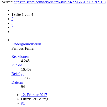
Server:
https://discord.com/servers/tml-studios-224563159631921152
1
Seite 1 von 4
2
3
4
UndergroundBerlin
Fernbus-Fahrer
Reaktionen
4.245
Punkte
16.403
Beiträge
1.733
Dateien
94
12. Februar 2017
Offizieller Beitrag
#1