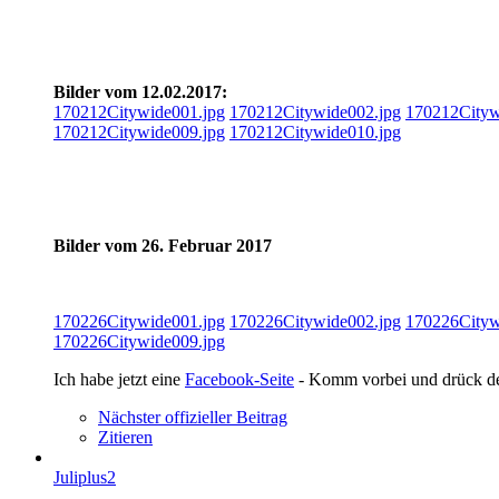
Bilder vom 12.02.2017:
170212Citywide001.jpg
170212Citywide002.jpg
170212Cityw
170212Citywide009.jpg
170212Citywide010.jpg
Bilder vom 26. Februar 2017
170226Citywide001.jpg
170226Citywide002.jpg
170226Cityw
170226Citywide009.jpg
Ich habe jetzt eine
Facebook-Seite
- Komm vorbei und drück 
Nächster offizieller Beitrag
Zitieren
Juliplus2