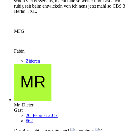
schon viel besser aus, macht bitte so weiter und Last euch
ruhig seit beim entwickeln von ich nens jetzt mahl so CBS 3
Berlin TXL.
MFG
Fabin
Zitieren
Mr_Dieter
Gast
26. Februar 2017
#62
Der Bus sieht ja ganz gut aus!
.