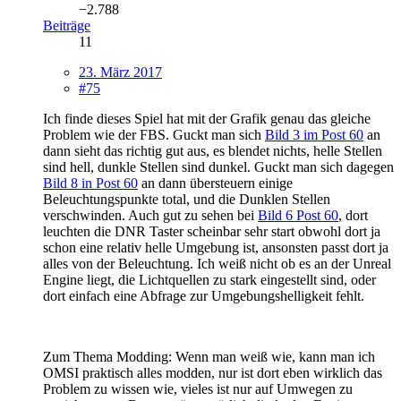
−2.788
Beiträge
11
23. März 2017
#75
Ich finde dieses Spiel hat mit der Grafik genau das gleiche
Problem wie der FBS. Guckt man sich
Bild 3 im Post 60
an
dann sieht das richtig gut aus, es blendet nichts, helle Stellen
sind hell, dunkle Stellen sind dunkel. Guckt man sich dagegen
Bild 8 in Post 60
an dann übersteuern einige
Beleuchtungspunkte total, und die Dunklen Stellen
verschwinden. Auch gut zu sehen bei
Bild 6 Post 60
, dort
leuchten die DNR Taster scheinbar sehr start obwohl dort ja
schon eine relativ helle Umgebung ist, ansonsten passt dort ja
alles von der Beleuchtung. Ich weiß nicht ob es an der Unreal
Engine liegt, die Lichtquellen zu stark eingestellt sind, oder
dort einfach eine Abfrage zur Umgebungshelligkeit fehlt.
Zum Thema Modding: Wenn man weiß wie, kann man ich
OMSI praktisch alles modden, nur ist dort eben wirklich das
Problem zu wissen wie, vieles ist nur auf Umwegen zu