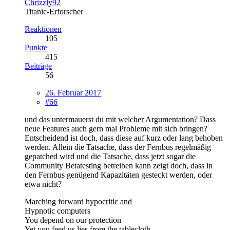
Chrizzly92
Titanic-Erforscher
Reaktionen
105
Punkte
415
Beiträge
56
26. Februar 2017
#66
und das untermauerst du mit welcher Argumentation? Dass
neue Features auch gern mal Probleme mit sich bringen?
Entscheidend ist doch, dass diese auf kurz oder lang behoben
werden. Allein die Tatsache, dass der Fernbus regelmäßig
gepatched wird und die Tatsache, dass jetzt sogar die
Community Betatesting betreiben kann zeigt doch, dass in
den Fernbus genügend Kapazitäten gesteckt werden, oder
etwa nicht?
Marching forward hypocritic and
Hypnotic computers
You depend on our protection
Yet you feed us lies from the tablecloth