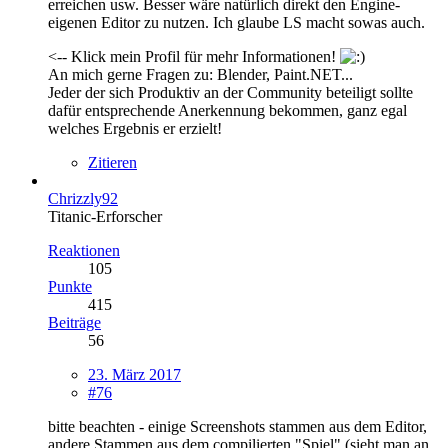
erreichen usw. Besser wäre natürlich direkt den Engine-
eigenen Editor zu nutzen. Ich glaube LS macht sowas auch.
<-- Klick mein Profil für mehr Informationen!
An mich gerne Fragen zu: Blender, Paint.NET...
Jeder der sich Produktiv an der Community beteiligt sollte
dafür entsprechende Anerkennung bekommen, ganz egal
welches Ergebnis er erzielt!
Zitieren
Chrizzly92
Titanic-Erforscher
Reaktionen
105
Punkte
415
Beiträge
56
23. März 2017
#76
bitte beachten - einige Screenshots stammen aus dem Editor,
andere Stammen aus dem compilierten "Spiel" (sieht man an