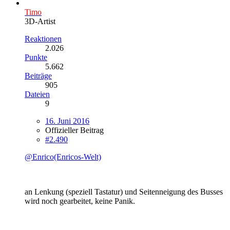
Timo
3D-Artist
Reaktionen
2.026
Punkte
5.662
Beiträge
905
Dateien
9
16. Juni 2016
Offizieller Beitrag
#2.490
@Enrico(Enricos-Welt)
an Lenkung (speziell Tastatur) und Seitenneigung des Busses
wird noch gearbeitet, keine Panik.