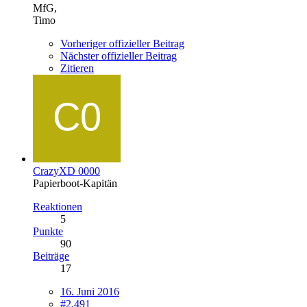
MfG,
Timo
Vorheriger offizieller Beitrag
Nächster offizieller Beitrag
Zitieren
CrazyXD 0000
Papierboot-Kapitän
Reaktionen
5
Punkte
90
Beiträge
17
16. Juni 2016
#2.491