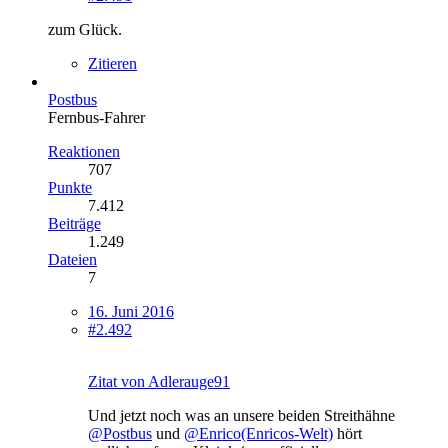
zum Glück.
Zitieren
Postbus
Fernbus-Fahrer
Reaktionen
707
Punkte
7.412
Beiträge
1.249
Dateien
7
16. Juni 2016
#2.492
Zitat von Adlerauge91
Und jetzt noch was an unsere beiden Streithähne
@Postbus
und
@Enrico(Enricos-Welt)
hört