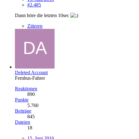
#2.485
Dann höre die letzten 10sec
Zitieren
Deleted Account
Fernbus-Fahrer
Reaktionen
890
Punkte
5.760
Beiträge
845
Dateien
18
15. Juni 2016