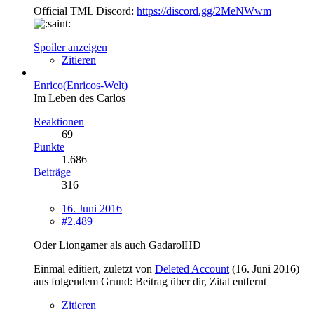
Official TML Discord:
https://discord.gg/2MeNWwm
Spoiler anzeigen
Zitieren
Enrico(Enricos-Welt)
Im Leben des Carlos
Reaktionen
69
Punkte
1.686
Beiträge
316
16. Juni 2016
#2.489
Oder Liongamer als auch GadarolHD
Einmal editiert, zuletzt von
Deleted Account
(
16. Juni 2016
)
aus folgendem Grund: Beitrag über dir, Zitat entfernt
Zitieren