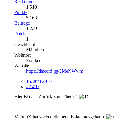
Reaktionen
1.518
Punkte
5.163
Beiträge
1.229
Dateien
1
Geschlecht
Männlich
Wohnort
Franken
Website
https://discord.gg/2MeNWwm
16. Juni 2016
#2.495
Hier ist das "Zurück zum Thema"
MafujuX hat soeben die neue Folge rausgehaun.