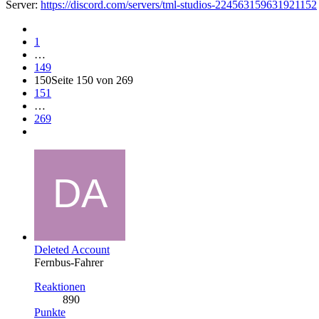
Server:
https://discord.com/servers/tml-studios-224563159631921152
1
…
149
150
Seite 150 von 269
151
…
269
Deleted Account
Fernbus-Fahrer
Reaktionen
890
Punkte