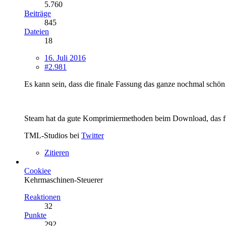
5.760
Beiträge
845
Dateien
18
16. Juli 2016
#2.981
Es kann sein, dass die finale Fassung das ganze nochmal schö
Steam hat da gute Komprimiermethoden beim Download, das funk
TML-Studios bei
Twitter
Zitieren
Cookiee
Kehrmaschinen-Steuerer
Reaktionen
32
Punkte
292