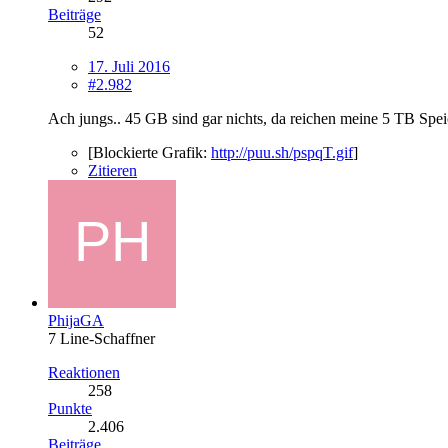
Beiträge
52
17. Juli 2016
#2.982
Ach jungs.. 45 GB sind gar nichts, da reichen meine 5 TB Sp
[Blockierte Grafik:
http://puu.sh/pspqT.gif
]
Zitieren
PhijaGA
7 Line-Schaffner
Reaktionen
258
Punkte
2.406
Beiträge