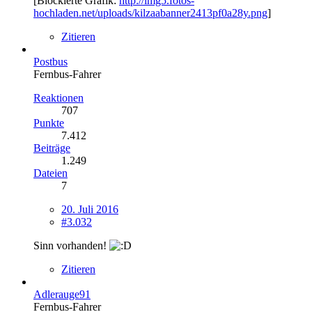
[Blockierte Grafik:
http://img5.fotos-
hochladen.net/uploads/kilzaabanner2413pf0a28y.png
]
Zitieren
Postbus
Fernbus-Fahrer
Reaktionen
707
Punkte
7.412
Beiträge
1.249
Dateien
7
20. Juli 2016
#3.032
Sinn vorhanden!
Zitieren
Adlerauge91
Fernbus-Fahrer