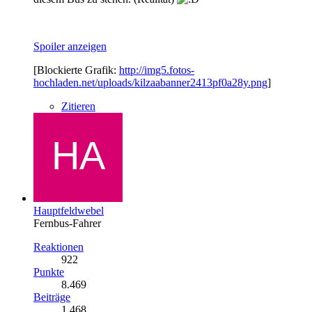
Spoiler anzeigen
[Blockierte Grafik:
http://img5.fotos-
hochladen.net/uploads/kilzaabanner2413pf0a28y.png
]
Zitieren
Hauptfeldwebel
Fernbus-Fahrer
Reaktionen
922
Punkte
8.469
Beiträge
1.468