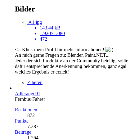
Bilder
A1.jpg
143,44 kB
1.920×1.080
472
<-- Klick mein Profil für mehr Informationen!
An mich gerne Fragen zu: Blender, Paint.NET...
Jeder der sich Produktiv an der Community beteiligt sollte
dafür entsprechende Anerkennung bekommen, ganz egal
welches Ergebnis er erzielt!
Zitieren
Adlerauge91
Fernbus-Fahrer
Reaktionen
872
Punkte
7.287
Beiträge
1.264