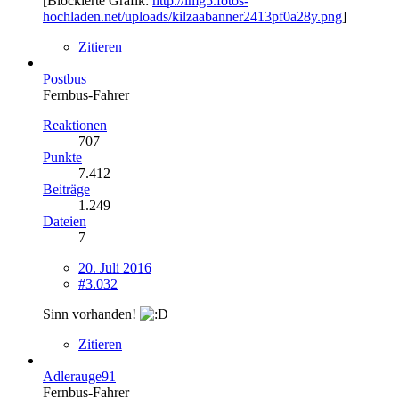
[Blockierte Grafik:
http://img5.fotos-
hochladen.net/uploads/kilzaabanner2413pf0a28y.png
]
Zitieren
Postbus
Fernbus-Fahrer
Reaktionen
707
Punkte
7.412
Beiträge
1.249
Dateien
7
20. Juli 2016
#3.032
Sinn vorhanden!
Zitieren
Adlerauge91
Fernbus-Fahrer