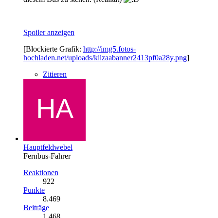
Spoiler anzeigen
[Blockierte Grafik:
http://img5.fotos-
hochladen.net/uploads/kilzaabanner2413pf0a28y.png
]
Zitieren
Hauptfeldwebel
Fernbus-Fahrer
Reaktionen
922
Punkte
8.469
Beiträge
1.468