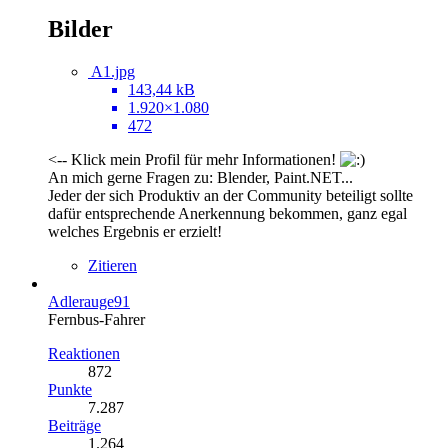
Bilder
A1.jpg
143,44 kB
1.920×1.080
472
<-- Klick mein Profil für mehr Informationen!
An mich gerne Fragen zu: Blender, Paint.NET...
Jeder der sich Produktiv an der Community beteiligt sollte
dafür entsprechende Anerkennung bekommen, ganz egal
welches Ergebnis er erzielt!
Zitieren
Adlerauge91
Fernbus-Fahrer
Reaktionen
872
Punkte
7.287
Beiträge
1.264