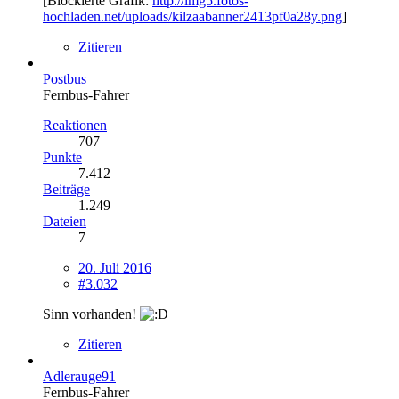
[Blockierte Grafik:
http://img5.fotos-
hochladen.net/uploads/kilzaabanner2413pf0a28y.png
]
Zitieren
Postbus
Fernbus-Fahrer
Reaktionen
707
Punkte
7.412
Beiträge
1.249
Dateien
7
20. Juli 2016
#3.032
Sinn vorhanden!
Zitieren
Adlerauge91
Fernbus-Fahrer