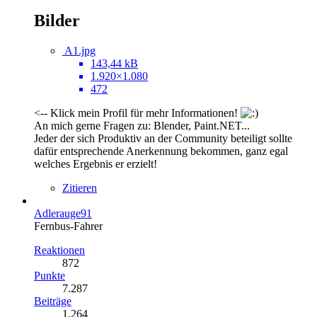
Bilder
A1.jpg
143,44 kB
1.920×1.080
472
<-- Klick mein Profil für mehr Informationen!
An mich gerne Fragen zu: Blender, Paint.NET...
Jeder der sich Produktiv an der Community beteiligt sollte
dafür entsprechende Anerkennung bekommen, ganz egal
welches Ergebnis er erzielt!
Zitieren
Adlerauge91
Fernbus-Fahrer
Reaktionen
872
Punkte
7.287
Beiträge
1.264