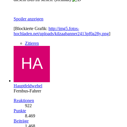
Spoiler anzeigen
[Blockierte Grafik:
http://img5.fotos-
hochladen.net/uploads/kilzaabanner2413pf0a28y.png
]
Zitieren
Hauptfeldwebel
Fernbus-Fahrer
Reaktionen
922
Punkte
8.469
Beiträge
1.468