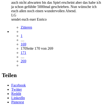
auch nicht abwarten bis das Spiel erscheint aber das habe ich
ja schon gefühlte 5000mal geschrieben. Nun wünsche ich
euch allen noch einen wundervollen Abend.
LG
sendet euch euer Enrico
Zitieren
1
…
169
170
Seite 170 von 269
171
…
269
Teilen
Facebook
Twitter
Reddit
LinkedIn
Pinterest