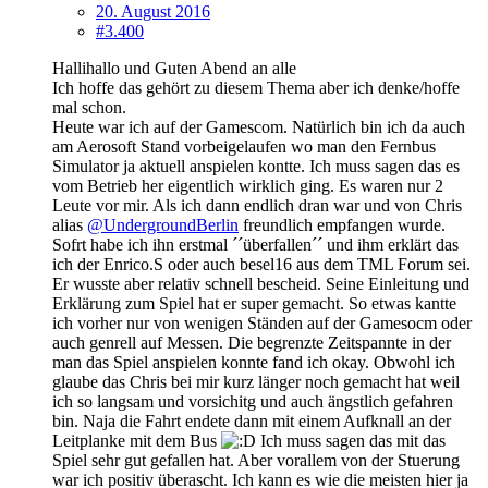
20. August 2016
#3.400
Hallihallo und Guten Abend an alle
Ich hoffe das gehört zu diesem Thema aber ich denke/hoffe
mal schon.
Heute war ich auf der Gamescom. Natürlich bin ich da auch
am Aerosoft Stand vorbeigelaufen wo man den Fernbus
Simulator ja aktuell anspielen kontte. Ich muss sagen das es
vom Betrieb her eigentlich wirklich ging. Es waren nur 2
Leute vor mir. Als ich dann endlich dran war und von Chris
alias
@UndergroundBerlin
freundlich empfangen wurde.
Sofrt habe ich ihn erstmal ´´überfallen´´ und ihm erklärt das
ich der Enrico.S oder auch besel16 aus dem TML Forum sei.
Er wusste aber relativ schnell bescheid. Seine Einleitung und
Erklärung zum Spiel hat er super gemacht. So etwas kantte
ich vorher nur von wenigen Ständen auf der Gamesocm oder
auch genrell auf Messen. Die begrenzte Zeitspannte in der
man das Spiel anspielen konnte fand ich okay. Obwohl ich
glaube das Chris bei mir kurz länger noch gemacht hat weil
ich so langsam und vorsichitg und auch ängstlich gefahren
bin. Naja die Fahrt endete dann mit einem Aufknall an der
Leitplanke mit dem Bus
Ich muss sagen das mit das
Spiel sehr gut gefallen hat. Aber vorallem von der Stuerung
war ich positiv überascht. Ich kann es wie die meisten hier ja