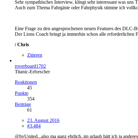
Sehr sympathisches Interview, klingt sehr interessant was uns 
Auch zum Thema Fahrgäste oder Fahrphysik stimme ich voll
Eine Frage zu den angesprochenen neuen Features des DLC-Bus
Der Lions Coach bringt ja immerhin schon alle erforderlichen F
/ Chris
Zitieren
roverboard1702
Titanic-Erforscher
Reaktionen
45
Punkte
354
Beiträge
61
23. August 2016
#3.484
@byUnited...also ma ganz ehrlich..im urlaub hätt ich ja ander