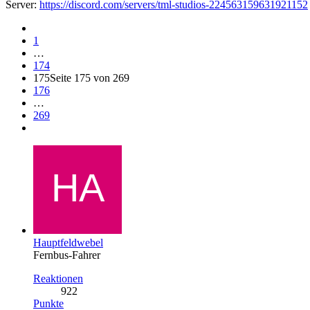
Server:
https://discord.com/servers/tml-studios-224563159631921152
1
…
174
175
Seite 175 von 269
176
…
269
Hauptfeldwebel
Fernbus-Fahrer
Reaktionen
922
Punkte