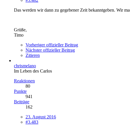
#3.482
Das werden wir dann zu gegebener Zeit bekanntgeben. Wir mach
Grüße,
Timo
Vorheriger offizieller Beitrag
Nächster offizieller Beitrag
Zitieren
chrismelano
Im Leben des Carlos
Reaktionen
80
Punkte
941
Beiträge
162
23. August 2016
#3.483