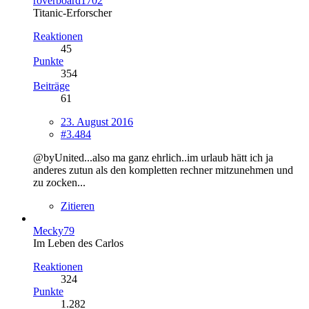
roverboard1702
Titanic-Erforscher
Reaktionen
45
Punkte
354
Beiträge
61
23. August 2016
#3.484
@byUnited...also ma ganz ehrlich..im urlaub hätt ich ja
anderes zutun als den kompletten rechner mitzunehmen und
zu zocken...
Zitieren
Mecky79
Im Leben des Carlos
Reaktionen
324
Punkte
1.282