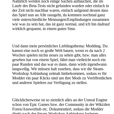
Natürlich werden noch einige Sachen auftauchen, die im
Laufe des Beta-Tests nicht gefunden wurden oder einfach in
der Zeit nicht machbar waren, einfach aufgrund dessen dass
das Spiel nun an Alle rausgeht, da kommen nochmal ganz
viele unterschiedliche Meinungen/Empfindungen zusammen
wie was zu sein hat, das ist ganz normal, und ich bin dadrauf
wirklich gespannt, in einem guten Sinn.
Und dann mein persönliches Lieblingsthema: Modding. Du
kannst eine noch so große Welt bauen, wenn es da nach 2
Wochen spielen nichts neues zu sehen gibt, bzw. man alles
gesehen hat von einem Spiel, fährt man vielleicht noch ein
paar Runden und das war es dann, dann wirds irgendwann
langweilig. Wir müssen halt zusehen, dass wir die Steam-
Workshop Anbindung zeitnah hinbekommen, sodass es für
Modder ein paar Klicks sind um ihre Mods zu Veröffentlichen
und anderen Spielern zur Verfügung zu stellen.
Glücklicherweise ist so ziemlich alles an der Unreal Engine
schon von Epic Games bzw. der Community in der Wiki/den
Foren/Answerhub etc. Dokumentiert, sodass die Modder
direkt nach der Steam-Workshop Anbindung loslegen