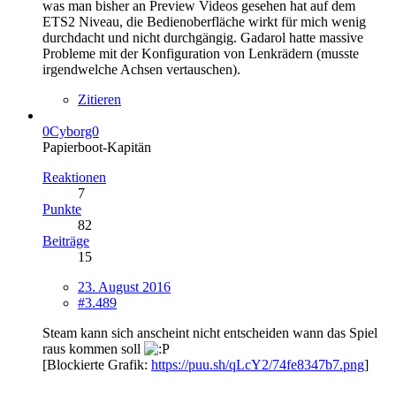
was man bisher an Preview Videos gesehen hat auf dem
ETS2 Niveau, die Bedienoberfläche wirkt für mich wenig
durchdacht und nicht durchgängig. Gadarol hatte massive
Probleme mit der Konfiguration von Lenkrädern (musste
irgendwelche Achsen vertauschen).
Zitieren
0Cyborg0
Papierboot-Kapitän
Reaktionen
7
Punkte
82
Beiträge
15
23. August 2016
#3.489
Steam kann sich anscheint nicht entscheiden wann das Spiel
raus kommen soll
[Blockierte Grafik:
https://puu.sh/qLcY2/74fe8347b7.png
]