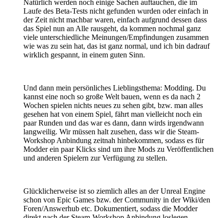
Natürlich werden noch einige Sachen auftauchen, die im
Laufe des Beta-Tests nicht gefunden wurden oder einfach in
der Zeit nicht machbar waren, einfach aufgrund dessen dass
das Spiel nun an Alle rausgeht, da kommen nochmal ganz
viele unterschiedliche Meinungen/Empfindungen zusammen
wie was zu sein hat, das ist ganz normal, und ich bin dadrauf
wirklich gespannt, in einem guten Sinn.
Und dann mein persönliches Lieblingsthema: Modding. Du
kannst eine noch so große Welt bauen, wenn es da nach 2
Wochen spielen nichts neues zu sehen gibt, bzw. man alles
gesehen hat von einem Spiel, fährt man vielleicht noch ein
paar Runden und das war es dann, dann wirds irgendwann
langweilig. Wir müssen halt zusehen, dass wir die Steam-
Workshop Anbindung zeitnah hinbekommen, sodass es für
Modder ein paar Klicks sind um ihre Mods zu Veröffentlichen
und anderen Spielern zur Verfügung zu stellen.
Glücklicherweise ist so ziemlich alles an der Unreal Engine
schon von Epic Games bzw. der Community in der Wiki/den
Foren/Answerhub etc. Dokumentiert, sodass die Modder
direkt nach der Steam-Workshop Anbindung loslegen