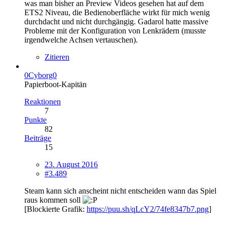
was man bisher an Preview Videos gesehen hat auf dem
ETS2 Niveau, die Bedienoberfläche wirkt für mich wenig
durchdacht und nicht durchgängig. Gadarol hatte massive
Probleme mit der Konfiguration von Lenkrädern (musste
irgendwelche Achsen vertauschen).
Zitieren
0Cyborg0
Papierboot-Kapitän
Reaktionen
7
Punkte
82
Beiträge
15
23. August 2016
#3.489
Steam kann sich anscheint nicht entscheiden wann das Spiel
raus kommen soll
[Blockierte Grafik:
https://puu.sh/qLcY2/74fe8347b7.png
]