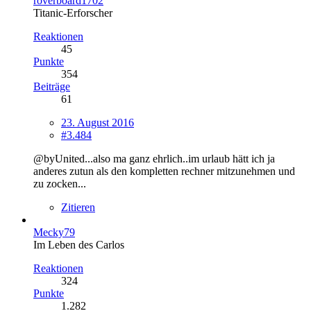
roverboard1702
Titanic-Erforscher
Reaktionen
45
Punkte
354
Beiträge
61
23. August 2016
#3.484
@byUnited...also ma ganz ehrlich..im urlaub hätt ich ja
anderes zutun als den kompletten rechner mitzunehmen und
zu zocken...
Zitieren
Mecky79
Im Leben des Carlos
Reaktionen
324
Punkte
1.282