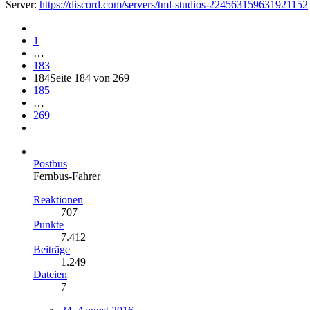
Server:
https://discord.com/servers/tml-studios-224563159631921152
1
…
183
184
Seite 184 von 269
185
…
269
Postbus
Fernbus-Fahrer
Reaktionen
707
Punkte
7.412
Beiträge
1.249
Dateien
7