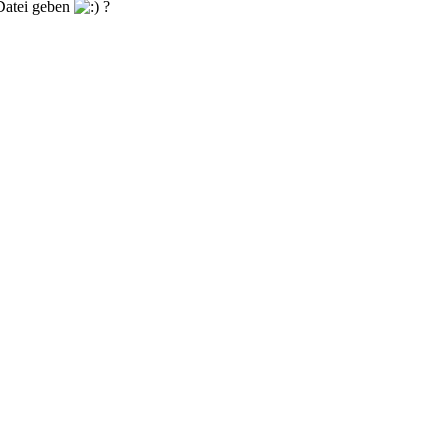
 Datei geben
?