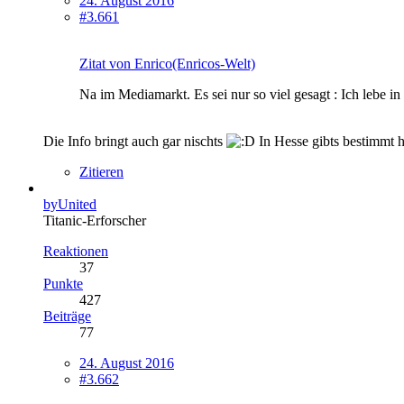
24. August 2016
#3.661
Zitat von Enrico(Enricos-Welt)
Na im Mediamarkt. Es sei nur so viel gesagt : Ich lebe i
Die Info bringt auch gar nischts
In Hesse gibts bestimmt
Zitieren
byUnited
Titanic-Erforscher
Reaktionen
37
Punkte
427
Beiträge
77
24. August 2016
#3.662