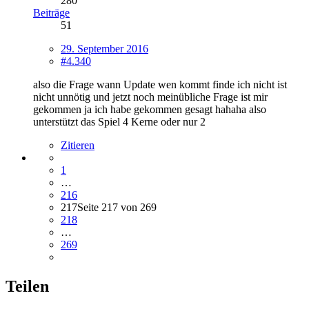
280
Beiträge
51
29. September 2016
#4.340
also die Frage wann Update wen kommt finde ich nicht ist
nicht unnötig und jetzt noch meinübliche Frage ist mir
gekommen ja ich habe gekommen gesagt hahaha also
unterstützt das Spiel 4 Kerne oder nur 2
Zitieren
1
…
216
217
Seite 217 von 269
218
…
269
Teilen