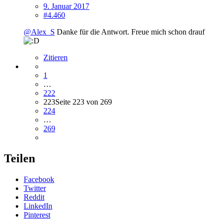
9. Januar 2017
#4.460
@Alex_S
Danke für die Antwort. Freue mich schon drauf
Zitieren
1
…
222
223
Seite 223 von 269
224
…
269
Teilen
Facebook
Twitter
Reddit
LinkedIn
Pinterest