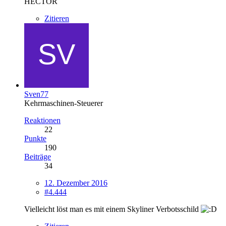
HECTOR
Zitieren
Sven77
Kehrmaschinen-Steuerer
Reaktionen
22
Punkte
190
Beiträge
34
12. Dezember 2016
#4.444
Vielleicht löst man es mit einem Skyliner Verbotsschild