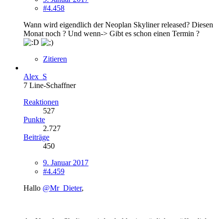
#4.458
Wann wird eigendlich der Neoplan Skyliner released? Diesen
Monat noch ? Und wenn-> Gibt es schon einen Termin ?
Zitieren
Alex_S
7 Line-Schaffner
Reaktionen
527
Punkte
2.727
Beiträge
450
9. Januar 2017
#4.459
Hallo
@Mr_Dieter
,