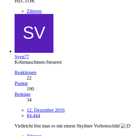
HECTOR
Zitieren
Sven77
Kehrmaschinen-Steuerer
Reaktionen
22
Punkte
190
Beiträge
34
12. Dezember 2016
#4.444
Vielleicht löst man es mit einem Skyliner Verbotsschild