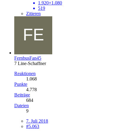
1.920×1.080
519
Zitieren
FernbusFan45
7 Line-Schaffner
Reaktionen
1.068
Punkte
4.778
Beiträge
684
Dateien
9
7. Juli 2018
#5.063