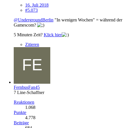
16. Juli 2018
#5.073
@UndergroundBerlin
"In wenigen Wochen" = während der
Gamescom?
5 Minuten Zeit?
Klick hier
Zitieren
FernbusFan45
7 Line-Schaffner
Reaktionen
1.068
Punkte
4.778
Beiträge
684