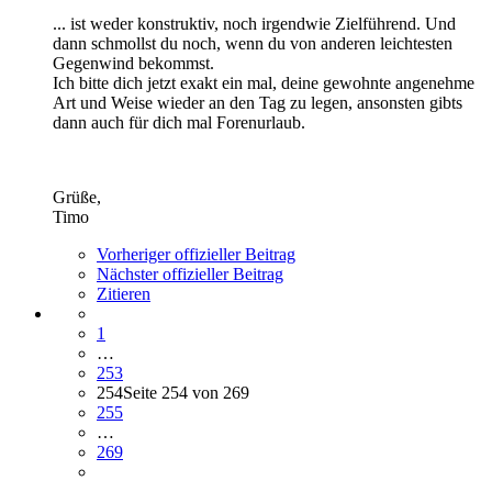
... ist weder konstruktiv, noch irgendwie Zielführend. Und
dann schmollst du noch, wenn du von anderen leichtesten
Gegenwind bekommst.
Ich bitte dich jetzt exakt ein mal, deine gewohnte angenehme
Art und Weise wieder an den Tag zu legen, ansonsten gibts
dann auch für dich mal Forenurlaub.
Grüße,
Timo
Vorheriger offizieller Beitrag
Nächster offizieller Beitrag
Zitieren
1
…
253
254
Seite 254 von 269
255
…
269