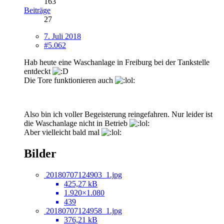
163
Beiträge
27
7. Juli 2018
#5.062
Hab heute eine Waschanlage in Freiburg bei der Tankstelle
entdeckt
Die Tore funktionieren auch
Also bin ich voller Begeisterung reingefahren. Nur leider ist
die Waschanlage nicht in Betrieb
Aber vielleicht bald mal
Bilder
20180707124903_1.jpg
425,27 kB
1.920×1.080
439
20180707124958_1.jpg
376,21 kB