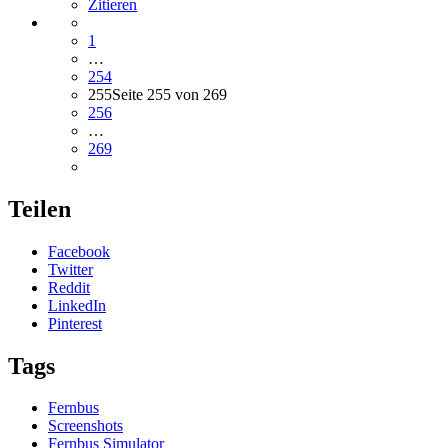
Zitieren
1
…
254
255
Seite 255 von 269
256
…
269
Teilen
Facebook
Twitter
Reddit
LinkedIn
Pinterest
Tags
Fernbus
Screenshots
Fernbus Simulator