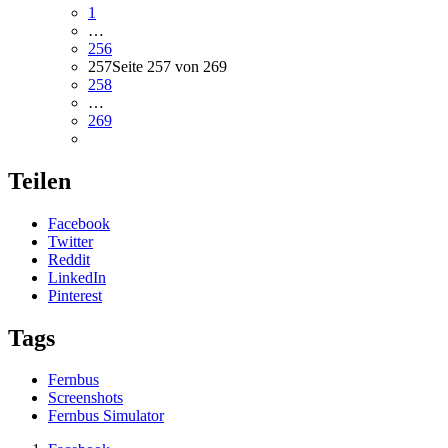
1
…
256
257
Seite 257 von 269
258
…
269
Teilen
Facebook
Twitter
Reddit
LinkedIn
Pinterest
Tags
Fernbus
Screenshots
Fernbus Simulator