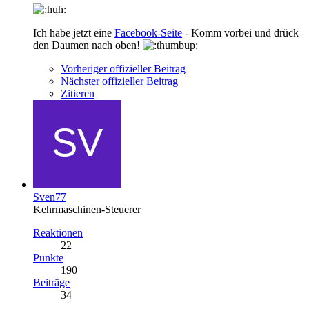
Ich habe jetzt eine
Facebook-Seite
- Komm vorbei und drück
den Daumen nach oben!
Vorheriger offizieller Beitrag
Nächster offizieller Beitrag
Zitieren
Sven77
Kehrmaschinen-Steuerer
Reaktionen
22
Punkte
190
Beiträge
34