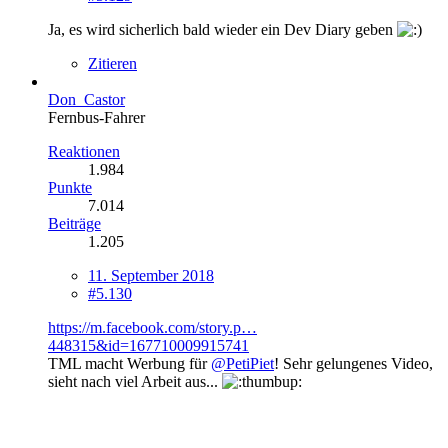
Ja, es wird sicherlich bald wieder ein Dev Diary geben
Zitieren
Don_Castor
Fernbus-Fahrer
Reaktionen
1.984
Punkte
7.014
Beiträge
1.205
11. September 2018
#5.130
https://m.facebook.com/story.p…
448315&id=167710009915741
TML macht Werbung für
@PetiPiet
! Sehr gelungenes Video,
sieht nach viel Arbeit aus...