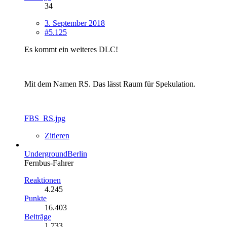
34
3. September 2018
#5.125
Es kommt ein weiteres DLC!
Mit dem Namen RS. Das lässt Raum für Spekulation.
FBS_RS.jpg
Zitieren
UndergroundBerlin
Fernbus-Fahrer
Reaktionen
4.245
Punkte
16.403
Beiträge
1.733