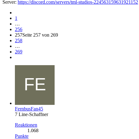
Server:
https://discord.com/servers/tml-studios-224563159631921152
1
…
256
257
Seite 257 von 269
258
…
269
FernbusFan45
7 Line-Schaffner
Reaktionen
1.068
Punkte