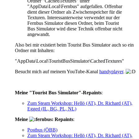
Ordner "CachedTextures" unter
"AppData\Local\Fernbus" aufgefallen. Offenbar
dient dieser Ordner als Zwischenspeicher für die
Texturen. Interessanterweise verwendet nur der
Fernbus Simulator diesen Ordner, beim Tourist
Bus Simulator wird diese Technik offenbar nicht
angewandt.
Also bei mir existiert beim Tourist Bus Simulator auch so ein
Ordner mit Inhalten:
"AppData\Local\TouristBusSimulator\CachedTextures"
Besucht mich auf meinem YouTube-Kanal
handyplayer
.
Meine "Tourist Bus Simulator"-Repaints
:
Zum Steam Workshop: Hellö (AT), Dr. Richard (AT),
Egged (IL, BG, PL, NL)
Meine
Repaints
:
Postbus (ÖBB)
Zum Steam Workshop: Hellö (AT), Dr. Richard (AT),