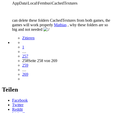
AppData\Local\Fernbus\CachedTextures
can delete these folders CachedTextures from both games, the
games will work properly
Mathias
, why these folders are so
big and not needed
Zitieren
1
…
257
258
Seite 258 von 269
259
…
269
Teilen
Facebook
Twitter
Reddit