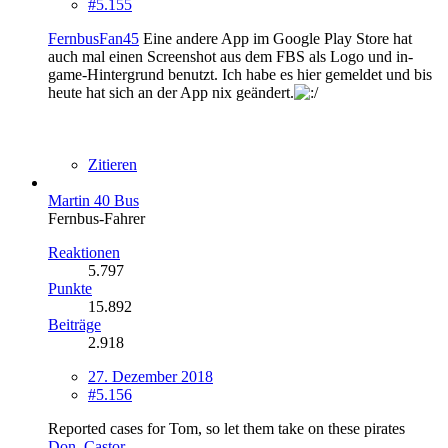
#5.155
FernbusFan45
Eine andere App im Google Play Store hat
auch mal einen Screenshot aus dem FBS als Logo und in-
game-Hintergrund benutzt. Ich habe es hier gemeldet und bis
heute hat sich an der App nix geändert.
Zitieren
Martin 40 Bus
Fernbus-Fahrer
Reaktionen
5.797
Punkte
15.892
Beiträge
2.918
27. Dezember 2018
#5.156
Reported cases for Tom, so let them take on these pirates
Don_Castor