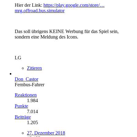
Hier der Link:
https://play.google.com/store/…
mrg.offroad.bus.simulator
Das soll übrigens KEINE Werbung für das Spiel sein,
sondern eine Meldung des Icons.
LG
Zitieren
Don_Castor
Fernbus-Fahrer
Reaktionen
1.984
Punkte
7.014
Beiträge
1.205
27. Dezember 2018