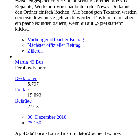
zwischengespeichert die von außerhalb kommen wie z.B.
Repaints, Workshop Vorschaubilder oder News. Du kannst
den Ordner einfach löschen. Alle benötigten Texturen werden
neu erstellt wenn sie gebraucht werden. Das kann dann aber
ein paar Sekunden dauern, wenn du auf „Spiel starten“
klickst.
Vorheriger offizieller Beitrag
Nächster offizieller Beitrag
Zitieren
Martin 40 Bus
Fernbus-Fahrer
Reaktionen
5.797
Punkte
15.892
Beiträge
2.918
30. Dezember 2018
#5.160
AppData\Local\TouristBusSimulator\CachedTextures