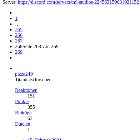
Server:
https://discord.com/servers/tml-studios-224563159631921152
1
…
265
266
267
268
Seite 268 von 269
269
pizza249
Titanic-Erforscher
Reaktionen
151
Punkte
355
Beiträge
63
Dateien
1