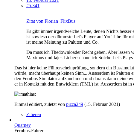
15. Februar 2021
#5.341
Zitat von Florian_FlixBus
Es gibt immer irgendwelche Leute, denen Nichts besser 
ist sowieso der dümmste Let's Player auf YouTube für mi
ist meine Meinung zu Paluten und Co.
Da muss ich Thedownloader Recht geben. Aber lassen wir
Maximus und Iajer. Lieber schaue ich Solche Let's Plays
Das ist hier keine Führerscheinprüfung, sondern ein Bussimula
würde, macht überhaupt keinen Sinn... Ausserdem ist Paluten e
den Fernbus Simulator aufzunehmen und daraus dann deine wund
er in Kontakt mit den Entwicklern (TML) ist. Ausserdem ist in 
Einmal editiert, zuletzt von
pizza249
(
15. Februar 2021
)
Zitieren
Quarney
Fernbus-Fahrer