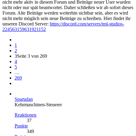
nicht mehr aktiv in diesem Forum und Beiträge neuer User wurden
nicht oder nur spät beantwortet. Daher schließen wir ab sofort dieses
Forum. Alte Beiträge werden weiterhin sichtbar sein, aber es wird
nicht mehr möglich sein neue Beiträge zu schreiben. Hier findet ihr
unseren Discord Server:
https://discord.com/servers/tml-studios-
224563159631921152
1
2
3
Seite 3 von 269
4
5
…
269
Spartafan
Kehrmaschinen-Steuerer
Reaktionen
37
Punkte
349