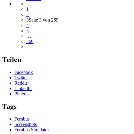
1
2
3
Seite 3 von 269
4
5
…
269
Teilen
Facebook
Twitter
Reddit
LinkedIn
Pinterest
Tags
Fernbus
Screenshots
Fernbus Simulator