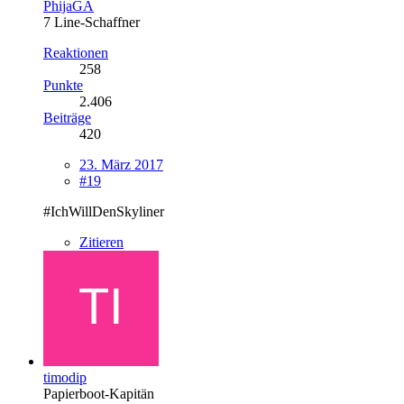
PhijaGA
7 Line-Schaffner
Reaktionen
258
Punkte
2.406
Beiträge
420
23. März 2017
#19
#IchWillDenSkyliner
Zitieren
timodip
Papierboot-Kapitän