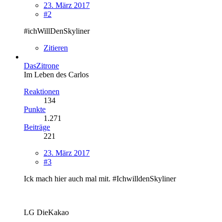
23. März 2017
#2
#ichWillDenSkyliner
Zitieren
DasZitrone
Im Leben des Carlos
Reaktionen
134
Punkte
1.271
Beiträge
221
23. März 2017
#3
Ick mach hier auch mal mit. #IchwilldenSkyliner
LG DieKakao