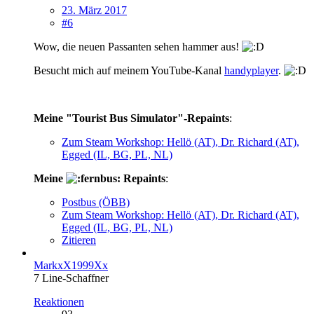
23. März 2017
#6
Wow, die neuen Passanten sehen hammer aus!
Besucht mich auf meinem YouTube-Kanal
handyplayer
.
Meine "Tourist Bus Simulator"-Repaints
:
Zum Steam Workshop: Hellö (AT), Dr. Richard (AT),
Egged (IL, BG, PL, NL)
Meine
Repaints
:
Postbus (ÖBB)
Zum Steam Workshop: Hellö (AT), Dr. Richard (AT),
Egged (IL, BG, PL, NL)
Zitieren
MarkxX1999Xx
7 Line-Schaffner
Reaktionen