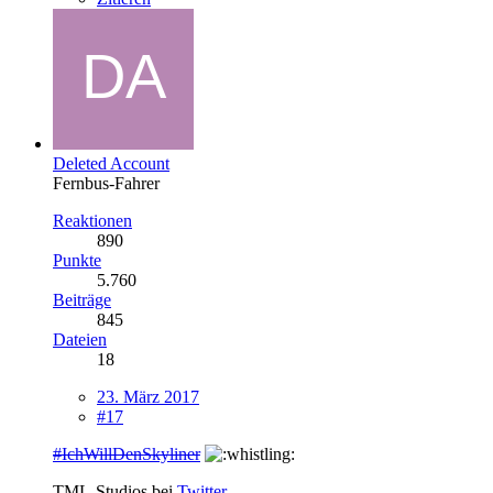
Deleted Account
Fernbus-Fahrer
Reaktionen
890
Punkte
5.760
Beiträge
845
Dateien
18
23. März 2017
#17
#IchWillDenSkyliner
TML-Studios bei
Twitter