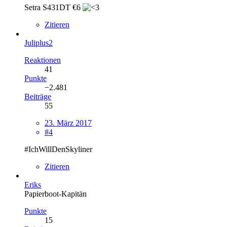
Setra S431DT €6
Zitieren
Juliplus2
Reaktionen
41
Punkte
−2.481
Beiträge
55
23. März 2017
#4
#IchWillDenSkyliner
Zitieren
Eriks
Papierboot-Kapitän
Punkte
15